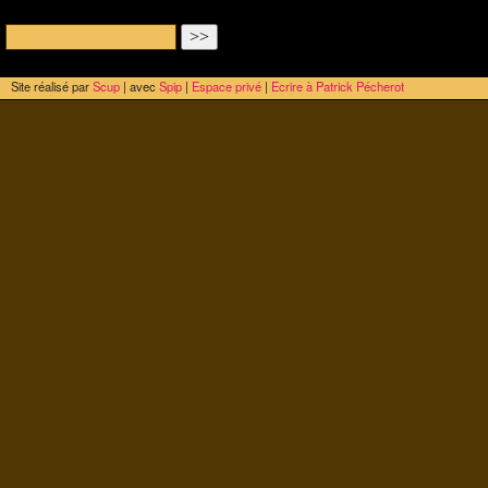
Site réalisé par
Scup
| avec
Spip
|
Espace privé
|
Ecrire à Patrick Pécherot